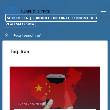
Skip
to
content
SURFKOLLEN | SURFKOLL - INTERNET, EKONOMI OCH
DIGITALISERING
Home
Posts tagged "Iran"
Tag:
Iran
INTERNETCENSUR