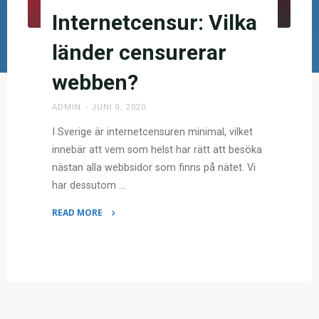
Internetcensur: Vilka
länder censurerar
webben?
ADMIN
JUNI 9, 2020
I Sverige är internetcensuren minimal, vilket
innebär att vem som helst har rätt att besöka
nästan alla webbsidor som finns på nätet. Vi
har dessutom …
READ MORE
"Internetcensur:
Vilka
länder
censurerar
webben?"