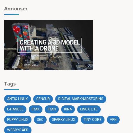
Annonser
Tags
ANTIX LINUX
CENSUR
DIGITAL MARKNADSFÖRING
E-HANDEL
IRAK
IRAN
KINA
LINUX LITE
PUPPY LINUX
SEO
SPARKY LINUX
TINY CORE
VPN
WEBBYRÅER